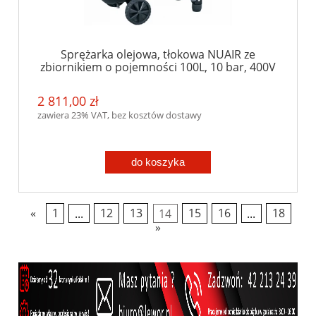
Sprężarka olejowa, tłokowa NUAIR ze
zbiornikiem o pojemności 100L, 10 bar, 400V
2 811,00 zł
zawiera 23% VAT, bez kosztów dostawy
do koszyka
«
1
...
12
13
14
15
16
...
18
»