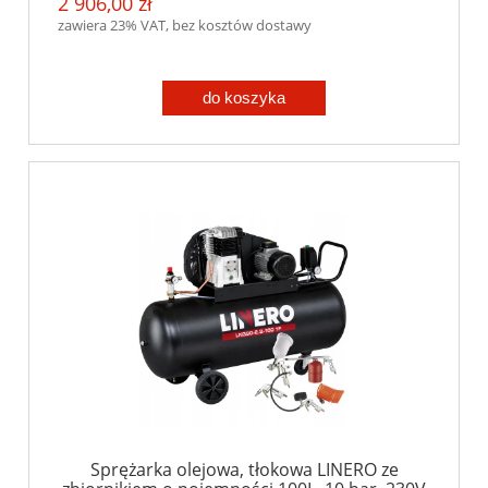
2 906,00 zł
zawiera 23% VAT, bez kosztów dostawy
do koszyka
Sprężarka olejowa, tłokowa LINERO ze