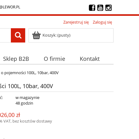
@LEWOR.PL
Zarejestruj się
Zaloguj się
Koszyk:
(pusty)
Sklep B2B
O firmie
Kontakt
 o pojemności 100L, 10bar, 400V
ci 100L, 10bar, 400V
ć:
w magazynie
:
48 godzin
026,00 zł
3% VAT, bez kosztów dostawy