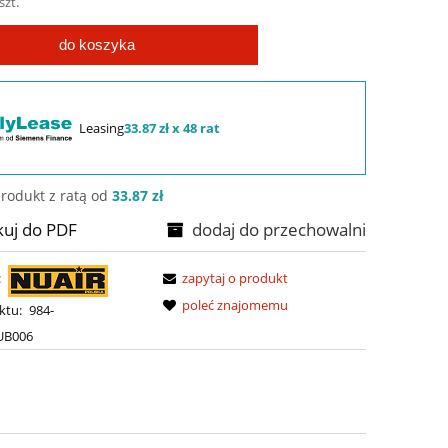
szt.
do koszyka
Leasing
33.87 zł x 48 rat
rodukt z ratą od
33.87 zł
kuj do PDF
dodaj do przechowalni
:
zapytaj o produkt
poleć znajomemu
ktu:
984-
UB006