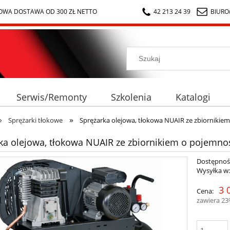
WA DOSTAWA OD 300 ZŁ NETTO
42 213 24 39
BIURO
Serwis/Remonty
Szkolenia
Katalogi
»
»
Sprężarki tłokowe
Sprężarka olejowa, tłokowa NUAIR ze zbiornikiem
ka olejowa, tłokowa NUAIR ze zbiornikiem o pojemnoś
Dostępnoś
Wysyłka w
3 
Cena:
zawiera 2