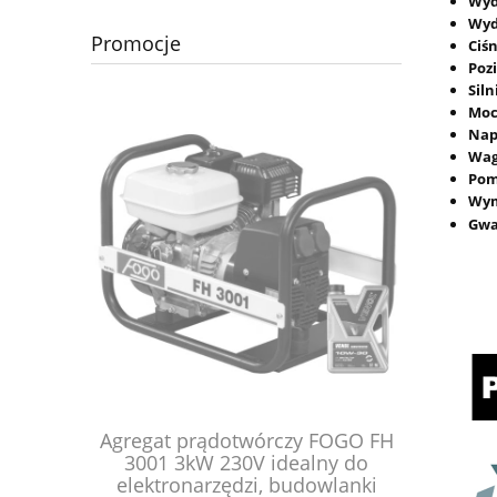
Wyd
Wyd
Promocje
Ciś
Poz
Siln
Moc
Nap
Wa
Po
Wym
Gwa
m) do
Agregat prądotwórczy FOGO FH
Wyciągar
SO PS-15
3001 3kW 230V idealny do
HRW3000A
elektronarzędzi, budowlanki
lina