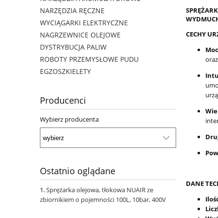
SPRĘŻARK
NARZĘDZIA RĘCZNE
WYDMUCHU
WYCIĄGARKI ELEKTRYCZNE
CECHY UR
NAGRZEWNICE OLEJOWE
DYSTRYBUCJA PALIW
Moc
ROBOTY PRZEMYSŁOWE PUDU
oraz
EGZOSZKIELETY
Int
umoż
urzą
Producenci
Wie
Wybierz producenta
inte
Dru
Pow
Ostatnio oglądane
DANE TEC
Sprężarka olejowa, tłokowa NUAIR ze
Ilo
zbiornikiem o pojemności 100L, 10bar, 400V
Lic