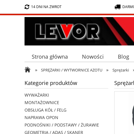
14 DNI NA ZWROT
DARMO
Strona główna
Nowości
Blog
»
»
SPRĘŻARKI / WYTWORNICE AZOTU
Sprężarki
Kategorie produktów
Sprężar
WYWAŻARKI
MONTAŻOWNICE
OBSŁUGA KÓŁ / FELG
NAPRAWA OPON
PODNOŚNIKI / PODSTAWY / ŻURAWIE
GEOMETRIA / ADAS / SKANER