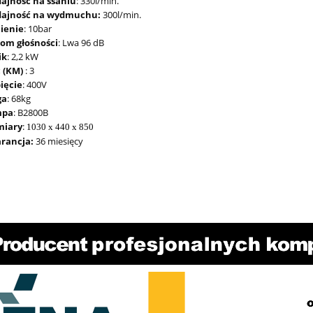
ajność na ssaniu
: 330l/min.
ajność na wydmuchu:
300l/min.
nienie
: 10bar
iom głośności
: Lwa 96 dB
ik
: 2,2 kW
 (KM)
: 3
ięcie
: 400V
ga
: 68kg
mpa
: B2800B
iary
:
1030 x 440 x 850
rancja:
36 miesięcy
ka elektryczna X-BULL
Nożyki R2 (5-11mm) do nacina
 12V 3000lb 1,36 tony
do opon PSO PS-15
 stalowa 9,2 metra