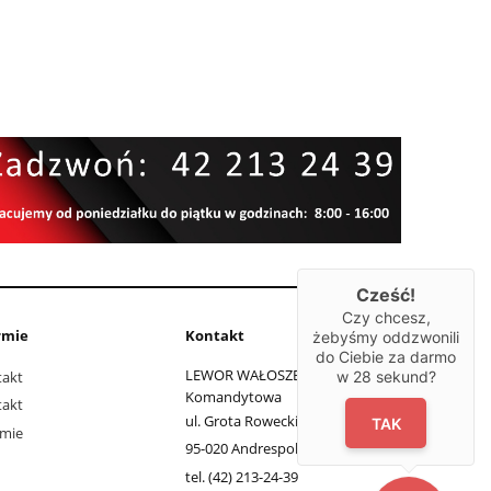
Cześć!
Czy chcesz,
rmie
Kontakt
żebyśmy oddzwonili
do Ciebie za darmo
LEWOR WAŁOSZEK Spółka
w
28
sekund?
takt
Komandytowa
takt
ul. Grota Roweckiego 11
TAK
rmie
95-020 Andrespol, łódzkie
tel. (42) 213-24-39