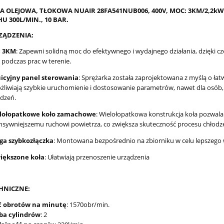
A OLEJOWA, TŁOKOWA NUAIR 28FA541NUB006, 400V, MOC: 3KM/2,2kW,
 300L/MIN., 10 BAR.
ZĄDZENIA:
 3KM
: Zapewni solidną moc do efektywnego i wydajnego działania, dzięki c
 podczas prac w terenie.
uicyjny panel sterowania
: Sprężarka została zaprojektowana z myślą o łatw
liwiają szybkie uruchomienie i dostosowanie parametrów, nawet dla osób,
dzeń.
lołopatkowe koło zamachowe
: Wielołopatkowa konstrukcja koła pozwala 
nsywniejszemu ruchowi powietrza, co zwiększa skuteczność procesu chłodz
ga szybkozłączka
: Montowana bezpośrednio na zbiorniku w celu lepszego
iększone koła
: Ułatwiają przenoszenie urządzenia
HNICZNE:
ść obrotów na minutę
: 1570obr/min.
zba cylindrów
: 2