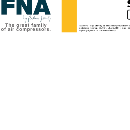
549,90 zł
27,49 zł
589,90 zł
34,00 zł
 regularna:
Cena regularna:
do koszyka
do koszyka