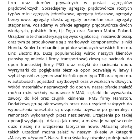
firm oraz domów prywatnych w postaci agregatów
prądotwórczych. Sprzedajemy agregaty prądotwórcze różnych
typów m.in.: agregaty jednofazowe, agregaty trójazowe, agregaty
benzynowe, agregaty diesla, agregaty przenośne oraz agregaty
stacjonarne. Posiadamy w ofercie agregaty prądotwórcze dwóch
wiodących, polskich firm, tj.: Fogo oraz Sumera Motor Poland.
Urządzenia te charakteryzują się wysoką jakością i niezawodnością,
oraz tym że produkowane są z markowych komponentów:. silniki
Honda, Kohler-Lombardini, prądnice wiodących włoskich firm np.
Linz Electric itp. Dużą popularnością wśród naszych klientów
(serwisy ogumienia i firmy transportowe) cieszą się nacinarki do
opon francuskiej firmy PSO oraz nożyki do nacinania opon.
Wyrzynarki do pogłębiania bieżnika opon pozwalają w łatwy i
szybki sposób zregenerować bieżnik opon typu TIR oraz opon np.
w autobusach, pojazdach użytkowych oraz w wózkach widłowych.
Wśród materiałów naprawczych do opon w naszej ofercie znaleźć
można m.in. wkłady naprawcze V-MAX, ciężarki do wyważania,
zawory do kół oraz czujniki ciśnienia TPMS firmy Hamaton.
Dodatkową grupą oferowanych przez nas urządzeń służących do
wyposażenia warsztatu są urządzenia używane po generalnych
remontach wykonanych przez nasz serwis. Urządzenia po takiej
operacji wyglądają i działają jak nowe, a można je nabyć w cenie
dużo niższej niż urządzenia fabrycznie nowe. Aktualną ofertę
takich urządzeń można zaleźć w naszym sklepie w kategorii
„Maszyny używane”. Nasza firma świadczy również profesjonalne