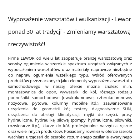
Wyposażenie warsztatów i wulkanizacji
- Lewor
ponad 30 lat tradycji - Zmieniamy warsztatową
rzeczywistość!
Firma LEWOR od wielu lat zaopatruje branżę warsztatową oraz
serwisy ogumienia w szerokie spektrum urządzeń związanych z
wyposażeniem warsztatów, oraz materiały naprawcze niezbędne
do napraw ogumienia wszelkiego typu. Wśród oferowanych
produktów przeznaczonych jako elementy wyposażenia warsztatu
samochodowego w naszej ofercie można znaleźć m.in.
montażownice do opon
,
wyważarki do kół
, różnego rodzaju
podnośniki samochodowe
(dwukolumnowe, czterokolumnowe,
nożycowe, płytowe, kolumny mobilne itd.), zaawansowane
urządzenia do geometrii kół
,
testery diagnostyczne SUN
,
urządzenia do obsługi klimatyzacji
,
myjki do części
,
prasy
hydrauliczne
,
hydraulikę siłową
(pompy hydrauliczne, siłowniki,
rozwieracze itp.),
klucze do kół
, profesjonalne narzędzia ręczne
oraz wiele innych produktów. Posiadamy również w ofercie szeroki
wachlarz urządzeń do szeroko rozumianego zasilania awaryjnego