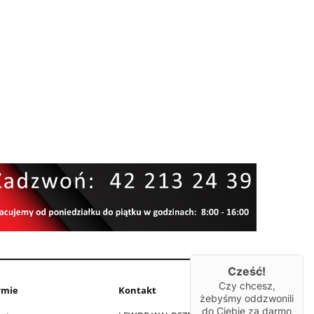
Cześć!
Czy chcesz,
rmie
Kontakt
żebyśmy oddzwonili
do Ciebie za darmo