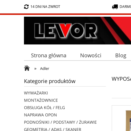
14 DNI NA ZWROT
DARMO
Strona główna
Nowości
Blog
»
Adler
WYPOSA
Kategorie produktów
WYWAŻARKI
MONTAŻOWNICE
OBSŁUGA KÓŁ / FELG
NAPRAWA OPON
PODNOŚNIKI / PODSTAWY / ŻURAWIE
GEOMETRIA / ADAS / SKANER