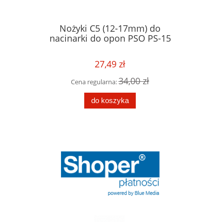
nacinarki
Nożyki C5 (12-17mm) do
Nożyk
-15
nacinarki do opon PSO PS-15
nacinar
27,49 zł
 zł
34,00 zł
Cena regularna:
Cen
do koszyka