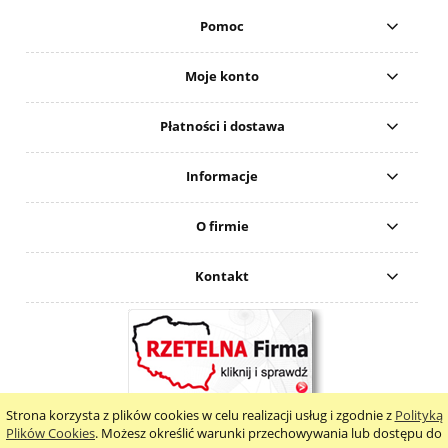
Pomoc
Moje konto
Płatności i dostawa
Informacje
O firmie
Kontakt
Strona korzysta z plików cookies w celu realizacji usług i zgodnie z
Polityką
pokaż pełną wersję strony
Plików Cookies
. Możesz określić warunki przechowywania lub dostępu do