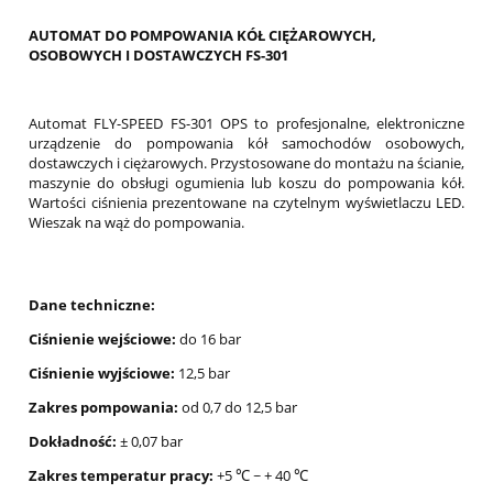
AUTOMAT DO POMPOWANIA KÓŁ CIĘŻAROWYCH,
OSOBOWYCH I DOSTAWCZYCH FS-301
Automat FLY-SPEED FS-301 OPS to profesjonalne, elektroniczne
urządzenie do pompowania kół samochodów osobowych,
dostawczych i ciężarowych. Przystosowane do montażu na ścianie,
maszynie do obsługi ogumienia lub koszu do pompowania kół.
Wartości ciśnienia prezentowane na czytelnym wyświetlaczu LED.
Wieszak na wąż do pompowania.
Dane techniczne:
Ciśnienie wejściowe:
do 16 bar
Ciśnienie wyjściowe:
12,5 bar
Zakres pompowania:
od 0,7 do 12,5 bar
Dokładność:
± 0,07 bar
Zakres temperatur pracy:
+5 ℃ ~ + 40 ℃