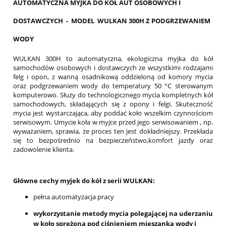
AUTOMATYCZNA MYJKA DO KÓŁ AUT OSOBOWYCH I
DOSTAWCZYCH - MODEL WULKAN 300H Z PODGRZEWANIEM
WODY
WULKAN 300H to automatyczna, ekologiczna myjka do kół
samochodów osobowych i dostawczych ze wszystkimi rodzajami
felg i opon, z wanną osadnikową oddzieloną od komory mycia
oraz podgrzewaniem wody do temperatury 50 °C sterowanym
komputerowo. Służy do technologicznego mycia kompletnych kół
samochodowych, składających się z opony i felgi. Skuteczność
mycia jest wystarczająca, aby poddać koło wszelkim czynnościom
serwisowym. Umycie koła w myjce przed jego serwisowaniem , np.
wyważaniem, sprawia, że proces ten jest dokładniejszy. Przekłada
się to bezpośrednio na bezpieczeństwo,komfort jazdy oraz
zadowolenie klienta.
Główne cechy myjek do kół z serii WULKAN:
pełna automatyzacja pracy
wykorzystanie metody mycia polegającej na uderzaniu
w koło sprężoną pod ciśnieniem mieszanką wody i