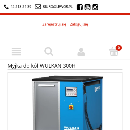
42 213 24 39
BIURO@LEWOR.PL
Zarejestruj się
Zaloguj się
Myjka do kół WULKAN 300H