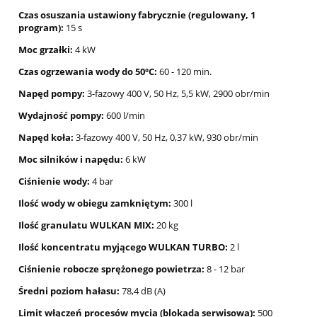
Czas osuszania ustawiony fabrycznie (regulowany, 1
program):
15 s
Moc grzałki:
4 kW
Czas ogrzewania wody do 50ºC:
60 - 120 min.
Napęd pompy:
3-fazowy 400 V, 50 Hz, 5,5 kW, 2900 obr/min
Wydajność pompy:
600 l/min
Napęd koła:
3-fazowy 400 V, 50 Hz, 0,37 kW, 930 obr/min
Moc silników i napędu:
6 kW
Ciśnienie wody:
4 bar
Ilość wody w obiegu zamkniętym:
300 l
Ilość granulatu WULKAN MIX:
20 kg
Ilość koncentratu myjącego WULKAN TURBO:
2 l
Ciśnienie robocze sprężonego powietrza:
8 - 12 bar
Średni poziom hałasu:
78,4 dB (A)
Limit włączeń procesów mycia (blokada serwisowa):
500