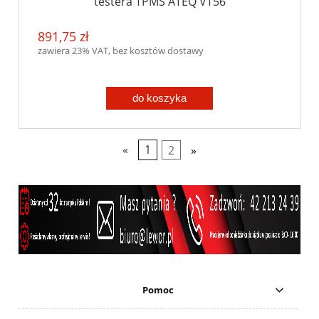
testera TPMS ATEQ VT56
891,75 zł
zawiera 23% VAT, bez kosztów dostawy
do koszyka
«
1
2
»
Pomoc