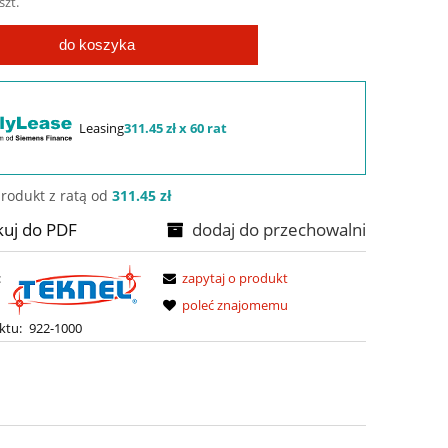
szt.
do koszyka
Leasing
311.45 zł x 60 rat
rodukt z ratą od
311.45 zł
kuj do PDF
dodaj do przechowalni
:
zapytaj o produkt
poleć znajomemu
ktu:
922-1000