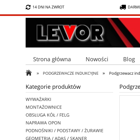
14 DNI NA ZWROT
DARMO
Strona główna
Nowości
Blog
»
»
PODGRZEWACZE INDUKCYJNE
Podgrzewacz ind
Kategorie produktów
Podgrze
WYWAŻARKI
MONTAŻOWNICE
OBSŁUGA KÓŁ / FELG
NAPRAWA OPON
PODNOŚNIKI / PODSTAWY / ŻURAWIE
GEOMETRIA / ADAS / SKANER