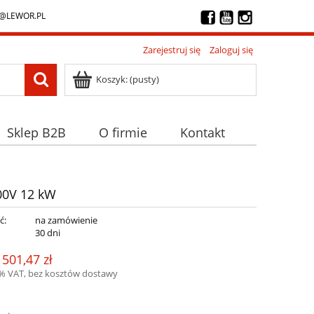
@LEWOR.PL
Zarejestruj się
Zaloguj się
Koszyk:
(pusty)
Sklep B2B
O firmie
Kontakt
00V 12 kW
ć:
na zamówienie
:
30 dni
 501,47 zł
3% VAT, bez kosztów dostawy