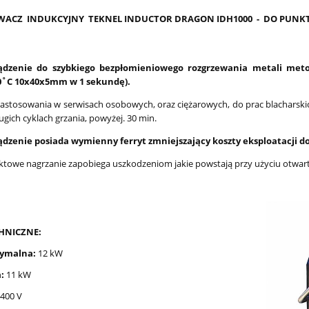
ACZ INDUKCYJNY TEKNEL INDUCTOR DRAGON IDH1000 - DO PUN
ądzenie do szybkiego bezpłomieniowego rozgrzewania metali met
0˚C 10x40x5mm w 1 sekundę).
astosowania w serwisach osobowych, oraz ciężarowych, do prac blacharski
ugich cyklach grzania, powyżej. 30 min.
ądzenie posiada wymienny ferryt zmniejszający koszty eksploatacji 
towe nagrzanie zapobiega uszkodzeniom jakie powstają przy użyciu otwar
HNICZNE:
ymalna:
12 kW
:
11 kW
400 V