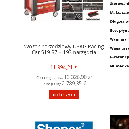
Sterowan
Maks. czas
Długość w
Ilość płyn
Wymiary (d
SAG Racing
Waga urzą
Nożyki R2 (5-11mm) do nacinarki
Wyciąga
rzędzia
do opon PSO PS-15
HRW4500
Gwarancj
lina
Numer ka
27,49 zł
,90 zł
34,00 zł
Cena regularna:
Cen
35 €
do koszyka
po