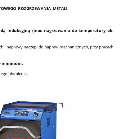
KTOWEGO ROZGRZEWANIA METALI
odą indukcyjną (moc nagrzewania do temperatury ok.
ch i naprawy naczep, do napraw mechanicznych, przy pracach
do minimum.
tego płomienia.