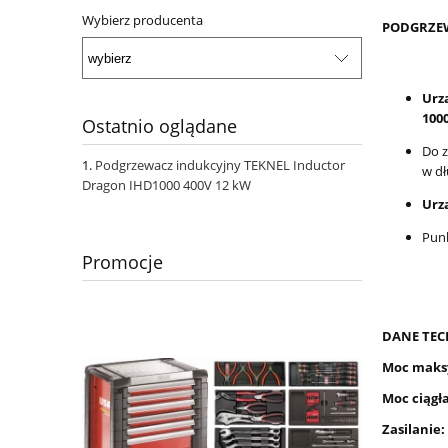
Wybierz producenta
PODGRZEW
Urz
100
Ostatnio oglądane
Do z
Podgrzewacz indukcyjny TEKNEL Inductor
w dł
Dragon IHD1000 400V 12 kW
Urz
Punk
Promocje
DANE TEC
Moc maks
Moc ciągła
Zasilanie: