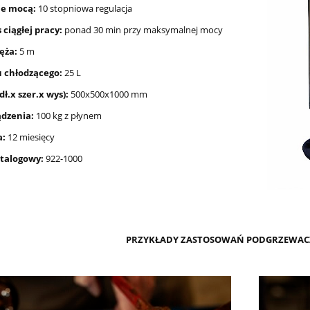
ie mocą:
10 stopniowa regulacja
 ciągłej pracy:
ponad 30 min przy maksymalnej mocy
ęża:
5 m
u chłodzącego:
25 L
ł.x szer.x wys):
500x500x1000 mm
dzenia:
100 kg z płynem
rka elektryczna X-BULL
Nożyki R5 (11-18mm) do
SA 12V 4500lb 2 tony
nacinarki do opon PSO PS-
a:
12 miesięcy
 stalowa 13 metrów
talogowy:
922-1000
849,90 zł
27,49 zł
999,90 zł
34,00 zł
a regularna:
Cena regularna:
wiadom o dostępności
do koszyka
PRZYKŁADY ZASTOSOWAŃ PODGRZEWAC