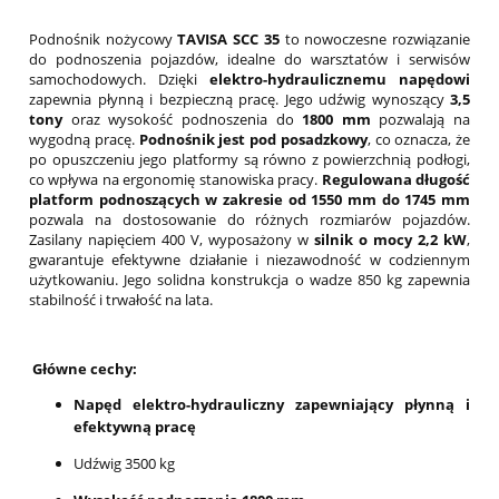
Podnośnik nożycowy
TAVISA SCC 35
to nowoczesne rozwiązanie
do podnoszenia pojazdów, idealne do warsztatów i serwisów
samochodowych. Dzięki
elektro-hydraulicznemu napędowi
zapewnia płynną i bezpieczną pracę. Jego udźwig wynoszący
3,5
tony
oraz wysokość podnoszenia do
1800 mm
pozwalają na
wygodną pracę.
Podnośnik jest pod posadzkowy
, co oznacza, że
po opuszczeniu jego platformy są równo z powierzchnią podłogi,
co wpływa na ergonomię stanowiska pracy.
Regulowana długość
platform podnoszących w zakresie od 1550 mm do 1745 mm
pozwala na dostosowanie do różnych rozmiarów pojazdów.
Zasilany napięciem 400 V, wyposażony w
silnik o mocy 2,2 kW
,
gwarantuje efektywne działanie i niezawodność w codziennym
użytkowaniu. Jego solidna konstrukcja o wadze 850 kg zapewnia
stabilność i trwałość na lata.
Główne cechy:
Napęd elektro-hydrauliczny zapewniający płynną i
efektywną pracę
Udźwig 3500 kg