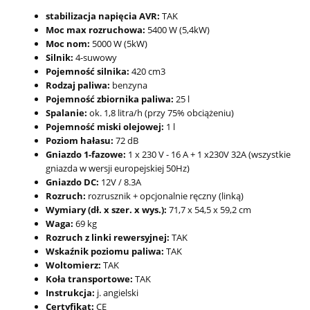
stabilizacja napięcia AVR:
TAK
Moc max rozruchowa:
5400 W (5,4kW)
Moc nom:
5000 W (5kW)
Silnik:
4-suwowy
Pojemność silnika:
420 cm3
Rodzaj paliwa:
benzyna
Pojemność zbiornika paliwa:
25 l
Spalanie:
ok. 1,8 litra/h (przy 75% obciążeniu)
Pojemność miski olejowej:
1 l
Poziom hałasu:
72 dB
Gniazdo 1-fazowe:
1 x 230 V - 16 A + 1 x230V 32A (wszystkie
gniazda w wersji europejskiej 50Hz)
Gniazdo DC:
12V / 8.3A
Rozruch:
rozrusznik + opcjonalnie ręczny (linką)
Wymiary (dł. x szer. x wys.):
71,7 x 54,5 x 59,2 cm
Waga:
69 kg
Rozruch z linki rewersyjnej:
TAK
Wskaźnik poziomu paliwa:
TAK
Woltomierz:
TAK
Koła transportowe:
TAK
Instrukcja:
j. angielski
Certyfikat:
CE