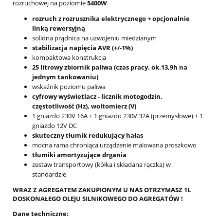
rozruchowej na poziomie
5400W
.
rozruch z rozrusznika elektrycznego + opcjonalnie
linką rewersyjną
solidna prądnica na uzwojeniu miedzianym
stabilizacja napięcia AVR (+/-1%)
kompaktowa konstrukcja
25 litrowy zbiornik paliwa (czas pracy. ok.13,9h na
jednym tankowaniu)
wskaźnik poziomu paliwa
cyfrowy wyświetlacz - licznik motogodzin,
częstotliwość (Hz), woltomierz (V)
1 gniazdo 230V 16A + 1 gniazdo 230V 32A (przemysłowe) + 1
gniazdo 12V DC
skuteczny tłumik redukujący hałas
mocna rama chroniąca urządzenie malowana proszkowo
tłumiki amortyzujące drgania
zestaw transportowy (kółka i składana rączka) w
standardzie
WRAZ Z AGREGATEM ZAKUPIONYM U NAS OTRZYMASZ 1L
DOSKONAŁEGO OLEJU SILNIKOWEGO DO AGREGATÓW !
Dane techniczne: