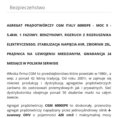
Bezpieczeństwo
AGREGAT PRĄDOTWÓRCZY CGM ITALY 6000SPE - MOC 5 -
5,4kW, 1 FAZOWY, BENZYNOWY, ROZRUCH Z ROZRUSZNIKA
ELEKTRYCZNEGO, STABILIZACJA NAPIĘCIA AVR, ZBIORNIK 25L,
PRĄDNICA NA UZWOJENIU MIEDZIANYM, GWARANCJA 24
MIESIĄCE W POLSKIM SERWISIE
Włoska firma CGM to przedsiębiorstwo które powstało w 1980r., a
więc z ponad 42 letnią tradycją. Od roku 2001r. w zajmuje się
również produkcją i dystrybucją agregatów prądotwórczych
zarówno do zastosowań przemysłowych jak i prywatnych. Sieć
dystrybutorska obejmuje ponad 50 dealerów marki na całym
świecie.
Agregat prądotwórczy
CGM 6000SPE
to doskonały, przenośny
agregat prądotwórczy napędzany przez jednocylindrowy silnik
4-
suwowy OHV
o pojemności
420 cm3
i maksymalnej mocy