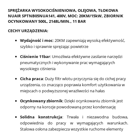
SPRĘŻARKA WYSOKOCIŚNIENIOWA, OLEJOWA, TŁOKOWA
NUAIR SPTNB05NUA141, 400V, MOC: 20KM/15kW, ZBIORNIK
OCYNKOWANY 500L, 2148L/MIN., 11 BAR
CECHY URZĄDZENIA:
Wydajność i moc
: 20KM zapewniają wysoką efektywność,
szybko i sprawnie sprężając powietrze
Ciśnienie 11bar
: Umożliwia efektywne zasilanie narzędzi
pneumatycznych i wykonywanie prac wymagających
wysokiego ciśnienia
Cicha praca
: Duży filtr wlotu przyczynia się do cichej pracy
urządzenia, co znacząco poprawia komfort użytkowania w
miejscach o podwyższonej wrażliwości na hałas
Ocynkowany zbiornik
: Dzięki ocynkowaniu zbiornik jest
odporny na korozje powodowaną przez kondensację
Solidna konstrukcja
: Trwała i niezawodna budowa,
odpowiednia do pracy w wymagających warunkach.
Stalowa osłona zabezpiecza wszystkie ruchome elementy