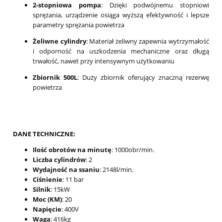
2-stopniowa pompa
: Dzięki podwójnemu stopniowi
sprężania, urządzenie osiąga wyższą efektywność i lepsze
parametry sprężania powietrza
Żeliwne cylindry
: Materiał żeliwny zapewnia wytrzymałość
i odporność na uszkodzenia mechaniczne oraz długą
trwałość, nawet przy intensywnym użytkowaniu
Zbiornik 500L
: Duży zbiornik oferujący znaczną rezerwę
powietrza
DANE TECHNICZNE:
Ilość obrotów na minutę
: 1000obr/min.
Liczba cylindrów
: 2
Wydajność na ssaniu
: 2148l/min.
Ciśnienie
: 11 bar
Silnik
: 15kW
Moc (KM)
: 20
Napięcie
: 400V
Waga
: 416kg