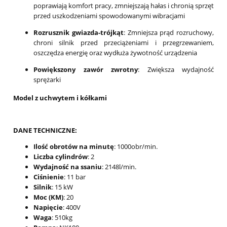
poprawiają komfort pracy, zmniejszają hałas i chronią sprzęt
przed uszkodzeniami spowodowanymi wibracjami
Rozrusznik gwiazda-trójkąt
: Zmniejsza prąd rozruchowy,
chroni silnik przed przeciążeniami i przegrzewaniem,
oszczędza energię oraz wydłuża żywotność urządzenia
Powiększony zawór zwrotny
: Zwiększa wydajność
sprężarki
Model z uchwytem i kółkami
DANE TECHNICZNE:
Ilość obrotów na minutę
: 1000obr/min.
Liczba cylindrów
: 2
Wydajność na ssaniu
: 2148l/min.
Ciśnienie
: 11 bar
Silnik
: 15 kW
Moc (KM)
: 20
Napięcie
: 400V
Waga
: 510kg