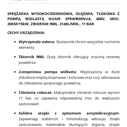
SPRĘŻARKA WYSOKOCIŚNIENIOWA, OLEJOWA, TŁOKOWA Z
POMPĄ WIDLASTĄ NUAIR SPRWB05NUA, 400V, MOC:
20KM/15kW, ZBIORNIK 900L, 2148L/MIN., 11 BAR
CECHY URZĄDZENIA:
Wytrzymała osłona
: Skutecznie chroni wszystkie ruchome
elementy
Zbiornik 900L
: Duży zbiornik oferujący znaczną rezerwę
powietrza
2-stopniowa pompa widlasta
: Wyposażona w duże
chłodnice międzystopniowe i końcowe oraz rury żebrowane
do chłodzenia sprężonego powietrza
Ciśnienie robocze
: Maksymalne ciśnienie robocze wynosi
11 bar, co zapewnia odpowiednią moc do większości
zastosowań
Solidne stopki z systemem antywibracyjnym
:
Zapewniają stabilność i minimalizują wibracje. Dzięki
zastosowaniu materiałów tłumiących drgania, stopki