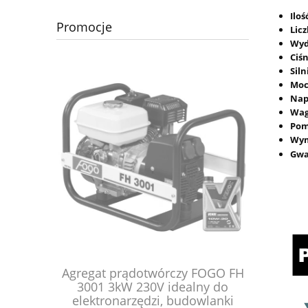
Ilo
Promocje
Lic
Wyd
Ciś
Siln
Moc
Nap
Wa
Po
Wym
Gwa
 prądotwórczy FOGO FH
Wyciągarka elektryczna X-B
3kW 230V idealny do
HRW2500A 12V 2500lb 1,1 t
onarzędzi, budowlanki
lina stalowa 15 metrów