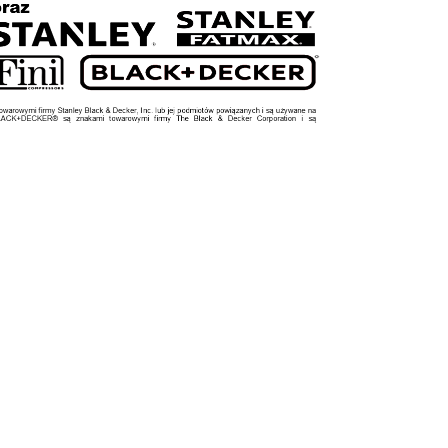
9,00 zł
27,49 zł
1 450,00 zł
34,00 zł
a:
Cena regularna:
oszyka
do koszyka