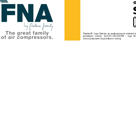
27,49 zł
1 24
34,00 zł
Cena regularna:
Cena regularn
do koszyka
do k