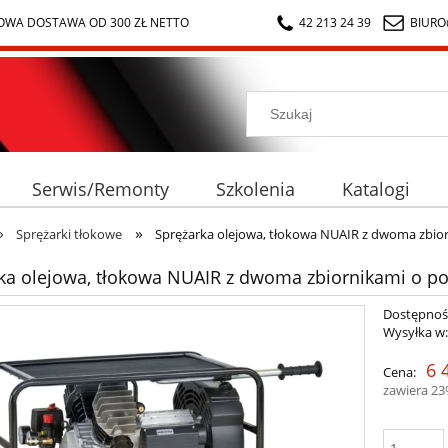
WA DOSTAWA OD 300 ZŁ NETTO
42 213 24 39
BIURO
Serwis/Remonty
Szkolenia
Katalogi
»
»
Sprężarki tłokowe
Sprężarka olejowa, tłokowa NUAIR z dwoma zbior
ka olejowa, tłokowa NUAIR z dwoma zbiornikami o po
Dostępnoś
Wysyłka w
6 
Cena:
zawiera 2