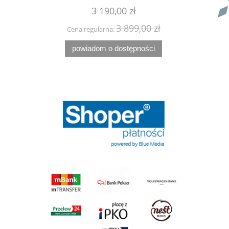
3 190,00 zł
359,90 zł
3 899,00 zł
389,90 zł
 regularna:
Cena regularna:
wiadom o dostępności
do koszyka