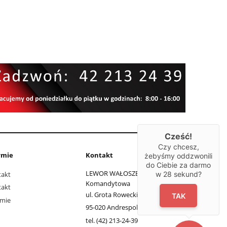
Cześć!
Czy chcesz,
rmie
Kontakt
żebyśmy oddzwonili
do Ciebie za darmo
LEWOR WAŁOSZEK Spółka
w
28
sekund?
takt
Komandytowa
takt
ul. Grota Roweckiego 11
TAK
rmie
95-020 Andrespol, łódzkie
tel. (42) 213-24-39