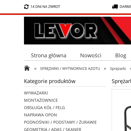
14 DNI NA ZWROT
DARMO
Strona główna
Nowości
Blog
»
»
SPRĘŻARKI / WYTWORNICE AZOTU
Sprężarki
Kategorie produktów
Sprężar
WYWAŻARKI
MONTAŻOWNICE
OBSŁUGA KÓŁ / FELG
NAPRAWA OPON
PODNOŚNIKI / PODSTAWY / ŻURAWIE
GEOMETRIA / ADAS / SKANER