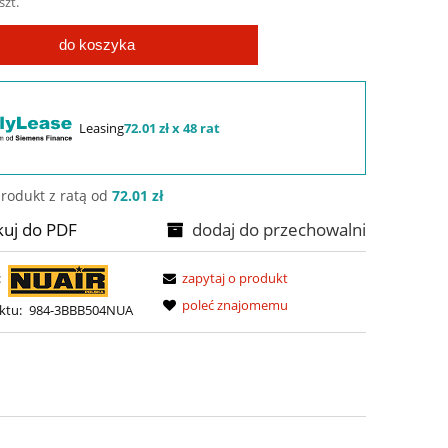
szt.
do koszyka
Leasing
72.01 zł x 48 rat
rodukt z ratą od
72.01 zł
kuj do PDF
dodaj do przechowalni
:
zapytaj o produkt
poleć znajomemu
ktu:
984-3BBB504NUA