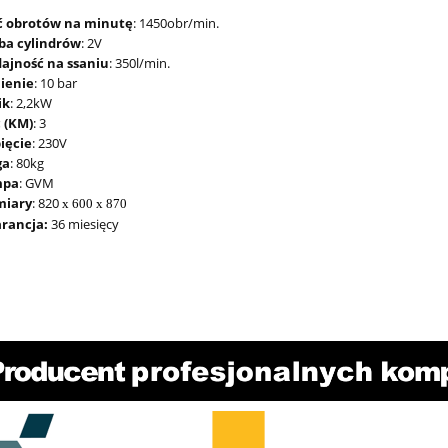
ść obrotów na minutę
: 1450obr/min.
zba cylindrów
: 2V
ajność na ssaniu
: 350l/min.
nienie
: 10 bar
ik
: 2,2kW
 (KM)
: 3
ięcie
: 230V
ga
: 80kg
mpa
: GVM
iary
: 820
x 600 x 870
rancja:
36 miesięcy
ULL
Nożyki R1 (3-5mm) do nacinarki
Automat do pom
ony
do opon PSO PS-15
Speed