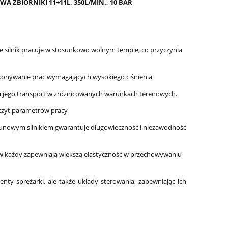
 ZBIORNIKI 11+11L, 350L/MIN., 10 BAR
e silnik pracuje w stosunkowo wolnym tempie, co przyczynia
ykonywanie prac wymagających wysokiego ciśnienia
wia jego transport w zróżnicowanych warunkach terenowych.
czyt parametrów pracy
unowym silnikiem gwarantuje długowieczność i niezawodność
rów każdy zapewniają większą elastyczność w przechowywaniu
nty sprężarki, ale także układy sterowania, zapewniając ich