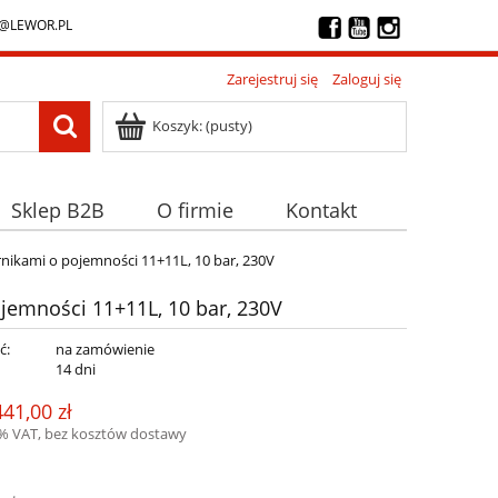
@LEWOR.PL
Zarejestruj się
Zaloguj się
Koszyk:
(pusty)
Sklep B2B
O firmie
Kontakt
nikami o pojemności 11+11L, 10 bar, 230V
jemności 11+11L, 10 bar, 230V
ć:
na zamówienie
:
14 dni
441,00 zł
3% VAT, bez kosztów dostawy