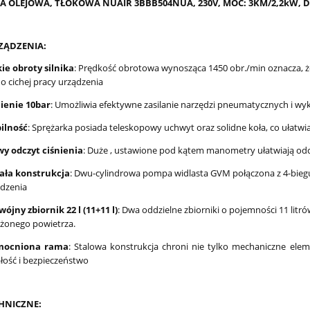
 OLEJOWA, TŁOKOWA NUAIR 3BBB504NUA, 230V, MOC: 3KM/2,2kW, DWA
ZĄDZENIA:
ie obroty silnika
: Prędkość obrotowa wynosząca 1450 obr./min oznacza, ż
do cichej pracy urządzenia
nienie 10bar
: Umożliwia efektywne zasilanie narzędzi pneumatycznych i w
ilność
: Sprężarka posiada teleskopowy uchwyt oraz solidne koła, co ułat
wy odczyt ciśnienia
: Duże , ustawione pod kątem manometry ułatwiają od
ała konstrukcja
: Dwu-cylindrowa pompa widlasta GVM połączona z 4-bieg
dzenia
ójny zbiornik 22 l (11+11 l)
: Dwa oddzielne zbiorniki o pojemności 11 lit
żonego powietrza.
ocniona rama
: Stalowa konstrukcja chroni nie tylko mechaniczne eleme
łość i bezpieczeństwo
HNICZNE: