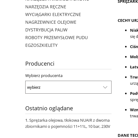
SPRĘŻARKA
NARZĘDZIA RĘCZNE
WYCIĄGARKI ELEKTRYCZNE
CECHY UR
NAGRZEWNICE OLEJOWE
DYSTRYBUCJA PALIW
Nisk
się 
ROBOTY PRZEMYSŁOWE PUDU
EGZOSZKIELETY
Ciś
Mob
Producenci
Łat
Wybierz producenta
Trw
urzą
Podw
sprę
Ostatnio oglądane
Wzm
trwa
Sprężarka olejowa, tłokowa NUAIR z dwoma
zbiornikami o pojemności 11+11L, 10 bar, 230V
DANE TEC