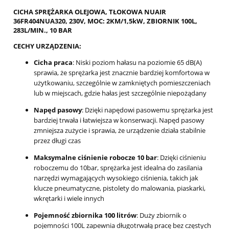
CICHA SPRĘŻARKA OLEJOWA, TŁOKOWA NUAIR
36FR404NUA320, 230V, MOC: 2KM/1,5kW, ZBIORNIK 100L,
283L/MIN., 10 BAR
CECHY URZĄDZENIA:
Cicha praca
: Niski poziom hałasu na poziomie 65 dB(A)
sprawia, że sprężarka jest znacznie bardziej komfortowa w
użytkowaniu, szczególnie w zamkniętych pomieszczeniach
lub w miejscach, gdzie hałas jest szczególnie niepożądany
Napęd pasowy
: Dzięki napędowi pasowemu sprężarka jest
bardziej trwała i łatwiejsza w konserwacji. Napęd pasowy
zmniejsza zużycie i sprawia, że urządzenie działa stabilnie
przez długi czas
Maksymalne ciśnienie robocze 10 bar
: Dzięki ciśnieniu
roboczemu do 10bar, sprężarka jest idealna do zasilania
narzędzi wymagających wysokiego ciśnienia, takich jak
klucze pneumatyczne, pistolety do malowania, piaskarki,
wkrętarki i wiele innych
Pojemność zbiornika 100 litrów
: Duży zbiornik o
pojemności 100L zapewnia długotrwałą pracę bez częstych