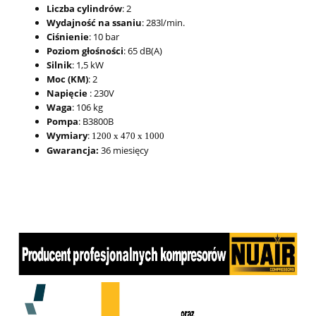
Liczba cylindrów
: 2
Wydajność na ssaniu
: 283l/min.
Ciśnienie
: 10 bar
Poziom głośności
: 65 dB(A)
Silnik
: 1,5 kW
Moc (KM)
: 2
Napięcie
: 230V
Waga
: 106 kg
Pompa
: B3800B
Wymiary
:
1200 x 470 x 1000
Gwarancja:
36 miesięcy