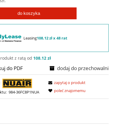
szt.
do koszyka
Leasing
108.12 zł x 48 rat
rodukt z ratą od
108.12 zł
kuj do PDF
dodaj do przechowalni
:
zapytaj o produkt
poleć znajomemu
ktu:
984-36FC8P1NUA