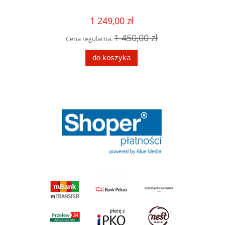
1 249,00 zł
Cena r
00 zł
1 450,00 zł
Cena regularna:
Cen
do koszyka