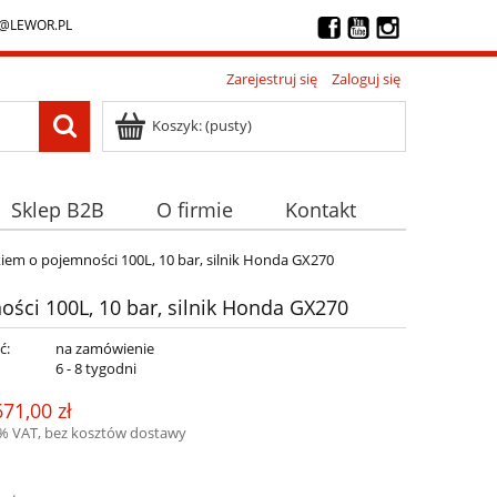
@LEWOR.PL
Zarejestruj się
Zaloguj się
Koszyk:
(pusty)
Sklep B2B
O firmie
Kontakt
iem o pojemności 100L, 10 bar, silnik Honda GX270
ści 100L, 10 bar, silnik Honda GX270
ć:
na zamówienie
:
6 - 8 tygodni
671,00 zł
3% VAT, bez kosztów dostawy