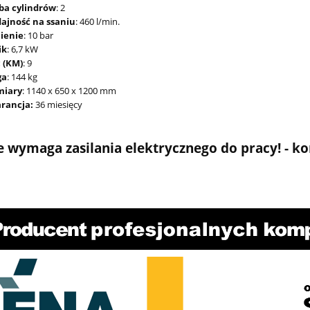
zba cylindrów
: 2
ajność na ssaniu
: 460 l/min.
nienie
: 10 bar
ik
: 6,7 kW
 (KM)
: 9
ga
: 144 kg
iary
: 1140 x 650 x 1200 mm
rancja:
36 miesięcy
e wymaga zasilania elektrycznego do pracy! - kor
 diagnostyczny SUN
Wyciągarka elektryczna X-BU
L8000 SNAP-ON
HRW12000B 12V 12000lb 5,