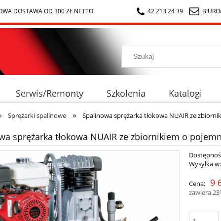
WA DOSTAWA OD 300 ZŁ NETTO
42 213 24 39
BIURO
Serwis/Remonty
Szkolenia
Katalogi
»
»
Sprężarki spalinowe
Spalinowa sprężarka tłokowa NUAIR ze zbiornik
wa sprężarka tłokowa NUAIR ze zbiornikiem o pojemno
Dostępnoś
Wysyłka w
9 
Cena:
zawiera 2