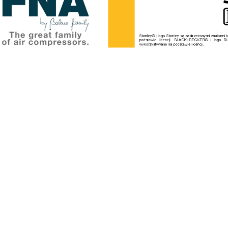
tony lina syntetyczna 26 met
18 559,66 zł
2 019,90 zł
18 559,66 zł
egularna:
2 399,90 zł
Cena regularna:
4 316,20 €
a (EUR):
powiadom o dostępności
do koszyka