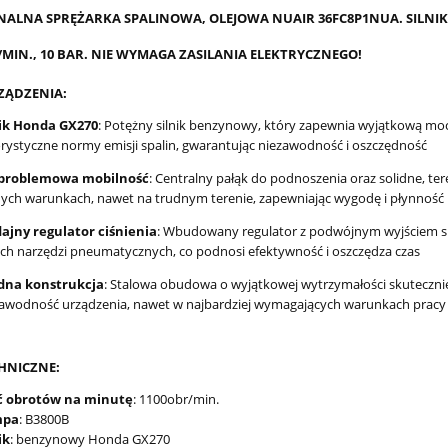
NALNA SPRĘŻARKA SPALINOWA, OLEJOWA NUAIR 36FC8P1NUA. SILNI
L/MIN., 10 BAR. NIE WYMAGA ZASILANIA ELEKTRYCZNEGO!
ZĄDZENIA:
nik Honda GX270
: Potężny silnik benzynowy, który zapewnia wyjątkową moc 
rystyczne normy emisji spalin, gwarantując niezawodność i oszczędność
problemowa mobilność
: Centralny pałąk do podnoszenia oraz solidne, t
ych warunkach, nawet na trudnym terenie, zapewniając wygodę i płynność
ajny regulator ciśnienia
: Wbudowany regulator z podwójnym wyjściem s
h narzędzi pneumatycznych, co podnosi efektywność i oszczędza czas
idna konstrukcja
: Stalowa obudowa o wyjątkowej wytrzymałości skuteczni
awodność urządzenia, nawet w najbardziej wymagających warunkach pracy
HNICZNE:
ść obrotów na minutę
: 1100obr/min.
mpa
: B3800B
ik
: benzynowy Honda GX270