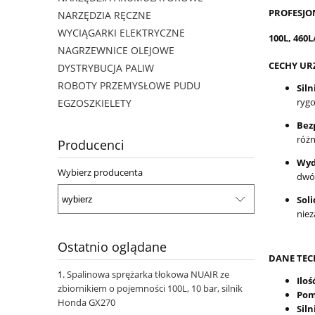
PROFESJO
NARZĘDZIA RĘCZNE
WYCIĄGARKI ELEKTRYCZNE
100L, 460
NAGRZEWNICE OLEJOWE
CECHY UR
DYSTRYBUCJA PALIW
ROBOTY PRZEMYSŁOWE PUDU
Sil
rygo
EGZOSZKIELETY
Bez
różn
Producenci
Wyd
Wybierz producenta
dwóc
Sol
niez
Ostatnio oglądane
DANE TEC
Spalinowa sprężarka tłokowa NUAIR ze
Ilo
zbiornikiem o pojemności 100L, 10 bar, silnik
Po
Honda GX270
Siln