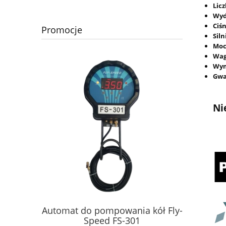
Lic
Wyd
Ciś
Promocje
Siln
Moc
Wa
Wym
Gwa
Ni
Tester
adów
Automat do pompowania kół Fly-
PD
C 1000
Speed FS-301