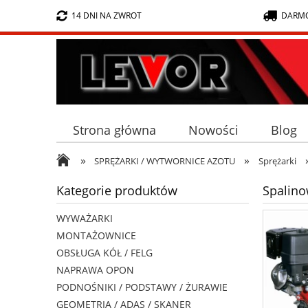
14 DNI NA ZWROT
DARMO
Strona główna
Nowości
Blog
»
»
SPRĘŻARKI / WYTWORNICE AZOTU
Sprężarki
Kategorie produktów
Spalino
WYWAŻARKI
MONTAŻOWNICE
OBSŁUGA KÓŁ / FELG
NAPRAWA OPON
PODNOŚNIKI / PODSTAWY / ŻURAWIE
GEOMETRIA / ADAS / SKANER