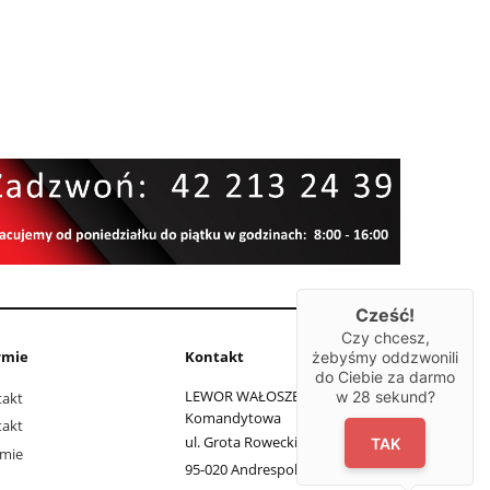
Cześć!
Czy chcesz,
rmie
Kontakt
żebyśmy oddzwonili
do Ciebie za darmo
LEWOR WAŁOSZEK Spółka
w
28
sekund?
takt
Komandytowa
takt
ul. Grota Roweckiego 11
TAK
rmie
95-020 Andrespol, łódzkie