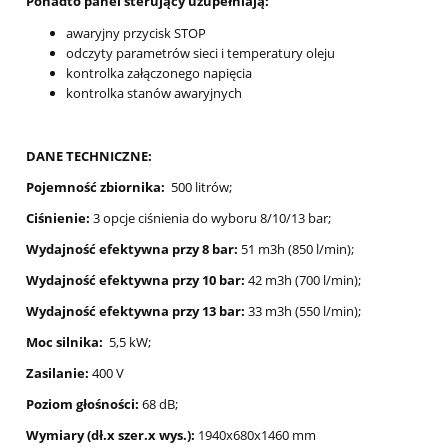
Ponadto panel sterujący uzupełniają:
awaryjny przycisk STOP
odczyty parametrów sieci i temperatury oleju
kontrolka załączonego napięcia
kontrolka stanów awaryjnych
DANE TECHNICZNE:
Pojemność zbiornika:
500 litrów;
Ciśnienie:
3 opcje ciśnienia do wyboru 8/10/13 bar;
Wydajność efektywna przy 8 bar:
51 m3h (850 l/min);
Wydajność efektywna przy 10 bar:
42 m3h (700 l/min);
Wydajność efektywna przy 13 bar:
33 m3h (550 l/min);
Moc silnika:
5,5 kW;
Zasilanie:
400 V
Poziom głośności:
68 dB;
Wymiary (dł.x szer.x wys.):
1940x680x1460 mm