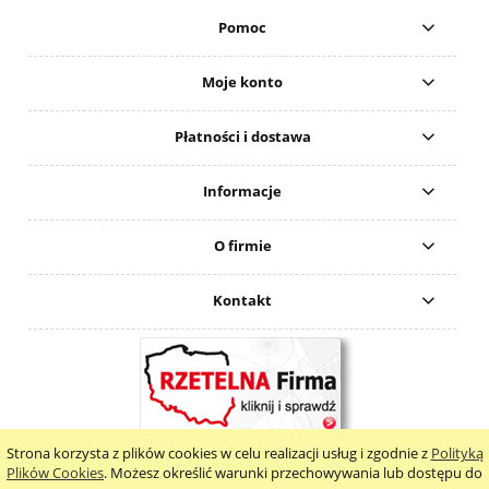
Pomoc
Moje konto
Płatności i dostawa
Informacje
O firmie
Kontakt
Strona korzysta z plików cookies w celu realizacji usług i zgodnie z
Polityką
pokaż pełną wersję strony
Plików Cookies
. Możesz określić warunki przechowywania lub dostępu do