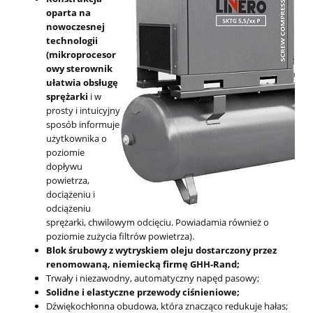
oparta na
nowoczesnej
technologii
(mikroprocesor
owy sterownik
ułatwia obsługę
sprężarki
i w
prosty i intuicyjny
sposób informuje
użytkownika o
poziomie
dopływu
powietrza,
dociążeniu i
odciążeniu
sprężarki, chwilowym odcięciu. Powiadamia również o
poziomie zużycia filtrów powietrza).
Blok śrubowy z wytryskiem oleju dostarczony przez
renomowaną, niemiecką firmę GHH-Rand;
Trwały i niezawodny, automatyczny napęd pasowy;
Solidne i elastyczne przewody ciśnieniowe;
Dźwiękochłonna obudowa, która znacząco redukuje hałas;