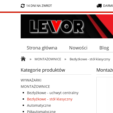
14 DNI NA ZWROT
DARMO
Strona główna
Nowości
Blog
»
»
MONTAŻOWNICE
Bezłyżkowe - stół klasyczny
Kategorie produktów
Montaż
WYWAŻARKI
MONTAŻOWNICE
Bezłyżkowe - uchwyt centralny
Bezłyżkowe - stół klasyczny
Automatyczne
Półautomatyczne