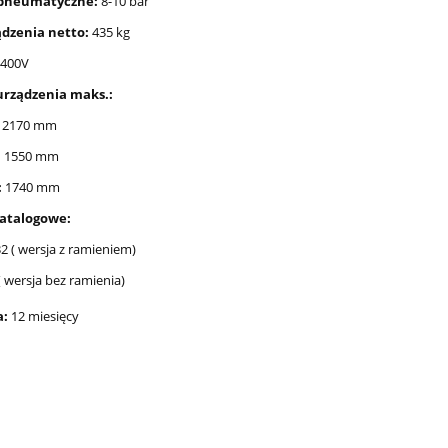
 pneumatyczne:
8-10 bar
dzenia netto:
435 kg
400V
rządzenia maks.:
2170 mm
:
1550 mm
:
1740 mm
atalogowe:
2 ( wersja z ramieniem)
 wersja bez ramienia)
a:
12 miesięcy