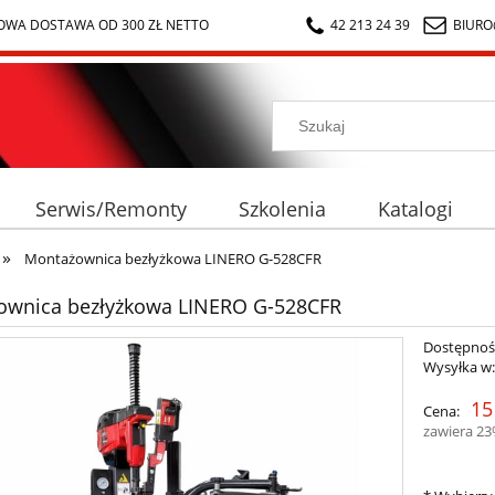
WA DOSTAWA OD 300 ZŁ NETTO
42 213 24 39
BIURO
Serwis/Remonty
Szkolenia
Katalogi
»
Montażownica bezłyżkowa LINERO G-528CFR
ownica bezłyżkowa LINERO G-528CFR
Dostępnoś
Wysyłka w
15
Cena:
zawiera 2