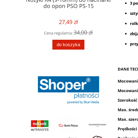
Car 51
3 po
1,36 tony
do opon PSO PS-15
2 metra
szt
27,49 zł
rol
Cena r
0 zł
34,00 zł
Cena regularna:
zbij
Cen
prz
ości
do koszyka
DANE TEC
Mocowanie
Mocowanie
Szerokość 
Max. śred
Max. szer
Prędkości