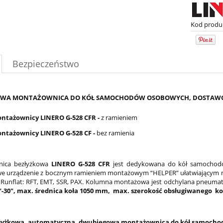
Kod produ
Bezpieczeństwo
WA MONTAŻOWNICA DO KÓŁ SAMOCHODÓW OSOBOWYCH, DOSTAWCZYC
ntażownicy LINERO G-528 CFR -
z ramieniem
ntażownicy LINERO G-528 CF -
bez ramienia
nica bezłyżkowa
LINERO G-528 CFR
jest dedykowana do kół samochodó
e urządzenie z bocznym ramieniem montażowym “HELPER” ułatwiającym mo
Runflat: RFT, EMT, SSR, PAX. Kolumna montażowa jest odchylana pneumat
2"-30", max. średnica koła 1050 mm, max. szerokość obsługiwanego ko
łyżkowa, automatyczna, dwubiegowa montażownica do kół samocho