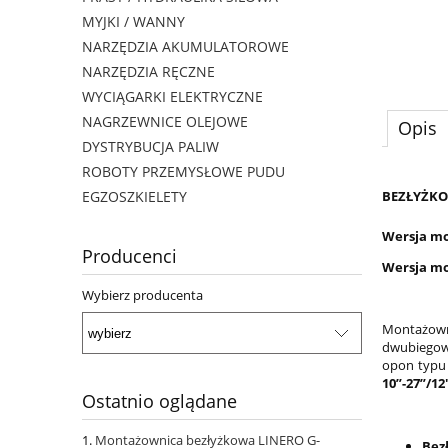
MYJKI / WANNY
NARZĘDZIA AKUMULATOROWE
NARZĘDZIA RĘCZNE
WYCIĄGARKI ELEKTRYCZNE
NAGRZEWNICE OLEJOWE
Opis
DYSTRYBUCJA PALIW
ROBOTY PRZEMYSŁOWE PUDU
EGZOSZKIELETY
BEZŁYŻKO
Wersja mo
Producenci
Wersja mo
Wybierz producenta
Montażow
dwubiegow
opon typu 
10”-27”/1
Ostatnio oglądane
Montażownica bezłyżkowa LINERO G-
Bez