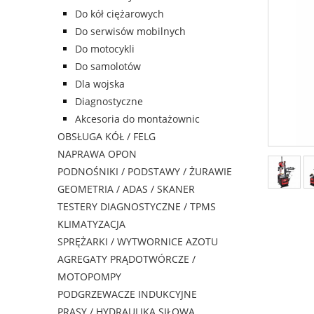
Do kół ciężarowych
Do serwisów mobilnych
Do motocykli
Do samolotów
Dla wojska
Diagnostyczne
Akcesoria do montażownic
OBSŁUGA KÓŁ / FELG
NAPRAWA OPON
PODNOŚNIKI / PODSTAWY / ŻURAWIE
GEOMETRIA / ADAS / SKANER
TESTERY DIAGNOSTYCZNE / TPMS
KLIMATYZACJA
SPRĘŻARKI / WYTWORNICE AZOTU
AGREGATY PRĄDOTWÓRCZE /
MOTOPOMPY
PODGRZEWACZE INDUKCYJNE
PRASY / HYDRAULIKA SIŁOWA