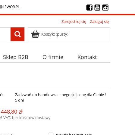
@LEWOR.PL
Zarejestruj się
Zaloguj się
Koszyk:
(pusty)
Sklep B2B
O firmie
Kontakt
ć:
Zadzwoń do handlowca – negocjuj cenę dla Ciebie !
:
5 dni
 448,80 zł
3% VAT, bez kosztów dostawy