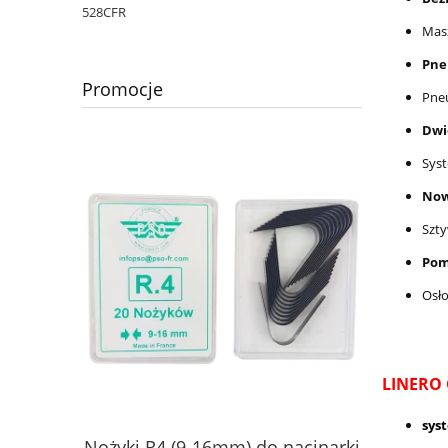
528CFR
Mas
Pne
Promocje
Pne
Dwi
Sys
Now
Szty
Pom
Osł
LINERO 
sys
Wózek na
na X-BULL
Nożyki R4 (9-16mm) do nacinarki