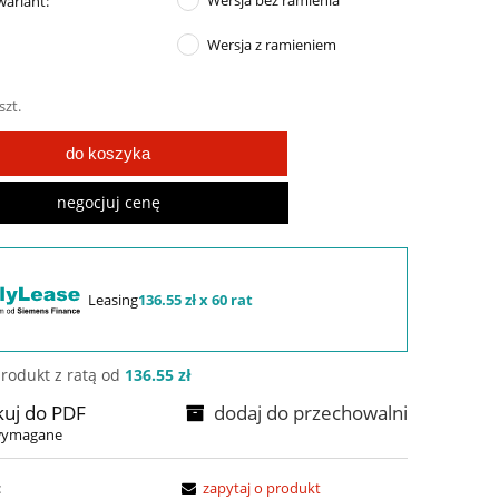
Wersja bez ramienia
ariant:
Wersja z ramieniem
szt.
do koszyka
negocjuj cenę
Leasing
136.55 zł x 60 rat
rodukt z ratą od
136.55 zł
kuj do PDF
dodaj do przechowalni
 wymagane
:
zapytaj o produkt