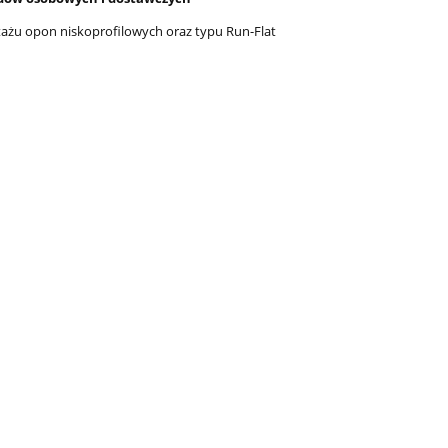
żu opon niskoprofilowych oraz typu Run-Flat
Wyciągarka elektryczna X-BULL
Nożyki C4 (