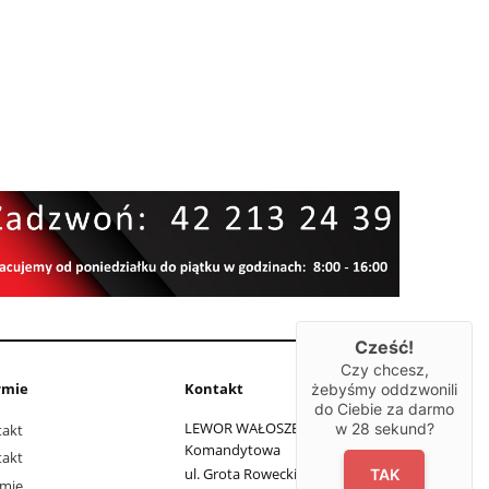
Cześć!
Czy chcesz,
rmie
Kontakt
żebyśmy oddzwonili
do Ciebie za darmo
LEWOR WAŁOSZEK Spółka
w
28
sekund?
takt
Komandytowa
takt
ul. Grota Roweckiego 11
TAK
rmie