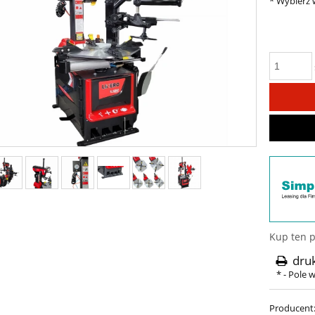
*
Wybierz w
Kup ten p
dru
*
- Pole
Producent