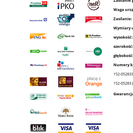
Zasilanie
Waga urzą
Zasilanie:
Wymiary u
wysokość:
szerokość
głębokość
Numery k
152-052833
152-05283 (
Gwarancj