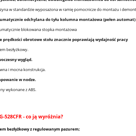
zyna w standardzie wyposażona w ramię pomocnicze do montażu i demonta
umatycznie odchylana do tyłu kolumna montażowa (pełen automat)
umatycznie blokowana stopka montażowa
e prędkości obrotowe stołu znacznie poprawiają wydajność pracy
tem bezłyżkowy.
oczesny wygląd.
wna i mocna konstrukcja.
powanie w nodze.
ony wykonane z ABS.
G-528CFR - co ją wyróżnia?
tem bezłyżkowy z regulowanym pazurem;
rzędziowy USAG Racing
Nożyki C5 (12-17mm) do