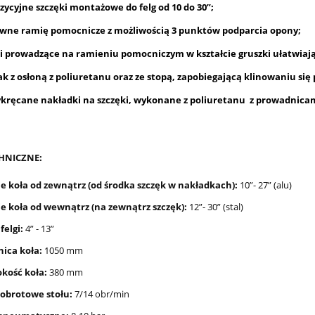
9 R7 + 193 narzędzia
zycyjne szczęki montażowe do felg od 10 do 30”;
nacinarki do opon PSO PS-1
ywne ramię pomocnicze z możliwością 3 punktów podparcia opony;
11 994,21 zł
27,49 zł
ki prowadzące na ramieniu pomocniczym w kształcie gruszki ułatwiaj
13 326,90 zł
egularna:
34,00 zł
Cena regularna:
ak z osłoną z poliuretanu oraz ze stopą, zapobiegającą klinowaniu się 
2 789,35 €
a (EUR):
ykręcane nakładki na szczęki, wykonane z poliuretanu z prowadnica
do koszyka
do koszyka
HNICZNE:
 koła od zewnątrz (od środka szczęk w nakładkach):
10”- 27” (alu)
 koła od wewnątrz (na zewnątrz szczęk):
12”- 30” (stal)
felgi:
4” - 13”
nica koła:
1050 mm
okość koła:
380 mm
 obrotowe stołu:
7/14 obr/min