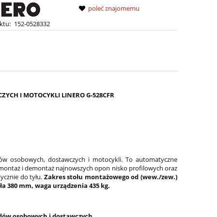
poleć znajomemu
ktu:
152-0528332
H I MOTOCYKLI LINERO G-528CFR
w osobowych, dostawczych i motocykli. To automatyczne
ntaż i demontaż najnowszych opon nisko profilowych oraz
ycznie do tyłu.
Zakres stołu montażowego od (wew./zew.)
ła 380 mm, waga urządzenia 435 kg.
dów osobowych i dostawczych