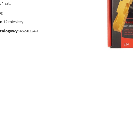
:
1 szt.
kg
a:
12 miesięcy
talogowy:
462-0324-1
ka elektryczna X-BULL
Automat do pompowania kół F
 12V 3000lb 1,36 tony
Speed FS-301
 stalowa 9,2 metra