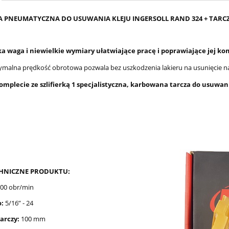
KA PNEUMATYCZNA DO USUWANIA KLEJU INGERSOLL RAND 324 + TARC
ka waga i niewielkie wymiary ułatwiające pracę i poprawiające jej ko
malna prędkość obrotowa pozwala bez uszkodzenia lakieru na usunięcie nakle
omplecie ze szlifierką 1 specjalistyczna, karbowana tarcza do usuwani
HNICZNE PRODUKTU:
00 obr/min
o:
5/16” - 24
arczy:
100 mm