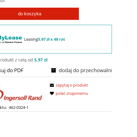
szt.
do koszyka
Leasing
5.97 zł x 48 rat
rodukt z ratą od
5.97 zł
kuj do PDF
dodaj do przechowalni
:
zapytaj o produkt
poleć znajomemu
ktu:
462-0324-1