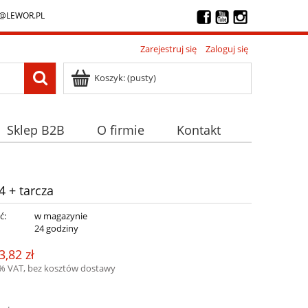
@LEWOR.PL
Zarejestruj się
Zaloguj się
Koszyk:
(pusty)
Sklep B2B
O firmie
Kontakt
4 + tarcza
ć:
w magazynie
:
24 godziny
3,82 zł
3% VAT, bez kosztów dostawy