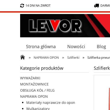
14 DNI NA ZWROT
DARMO
Strona główna
Nowości
Blog
»
»
»
NAPRAWA OPON
Szlifierki
Szlifierka pneu
Kategorie produktów
Szlifie
WYWAŻARKI
MONTAŻOWNICE
OBSŁUGA KÓŁ / FELG
NAPRAWA OPON
Materiały naprawcze do opon
Wulkanizatory