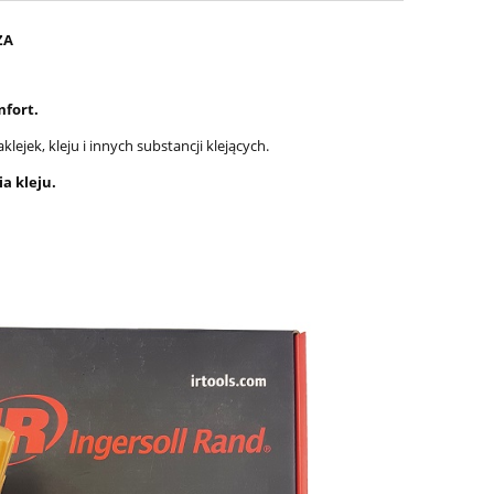
ZA
mfort.
jek, kleju i innych substancji klejących.
a kleju.