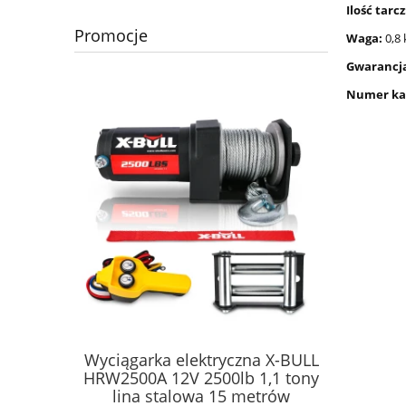
Ilość tarcz
Promocje
Waga:
0,8 
Gwarancj
Numer ka
na X-BULL
Wycinarka do wkładów
Wyciągar
1,1 tony
naprawczych PSO HC 1000
HRW3000A
etrów
lina