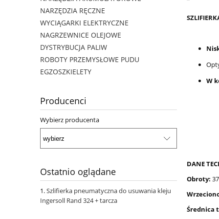
NARZĘDZIA RĘCZNE
SZLIFIER
WYCIĄGARKI ELEKTRYCZNE
NAGRZEWNICE OLEJOWE
DYSTRYBUCJA PALIW
Nis
ROBOTY PRZEMYSŁOWE PUDU
Opty
EGZOSZKIELETY
W k
Producenci
Wybierz producenta
DANE TEC
Ostatnio oglądane
Obroty:
37
Szlifierka pneumatyczna do usuwania kleju
Wrzecion
Ingersoll Rand 324 + tarcza
Średnica t