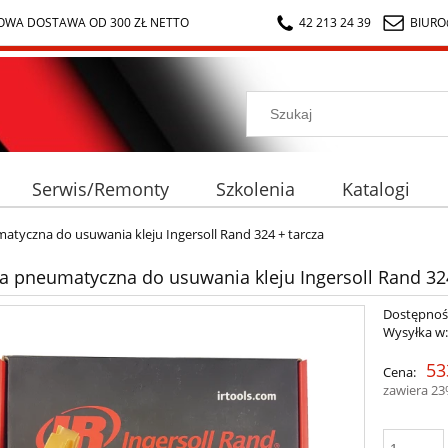
WA DOSTAWA OD 300 ZŁ NETTO
42 213 24 39
BIURO
Serwis/Remonty
Szkolenia
Katalogi
matyczna do usuwania kleju Ingersoll Rand 324 + tarcza
rka pneumatyczna do usuwania kleju Ingersoll Rand 32
Dostępnoś
Wysyłka w
53
Cena:
zawiera 2