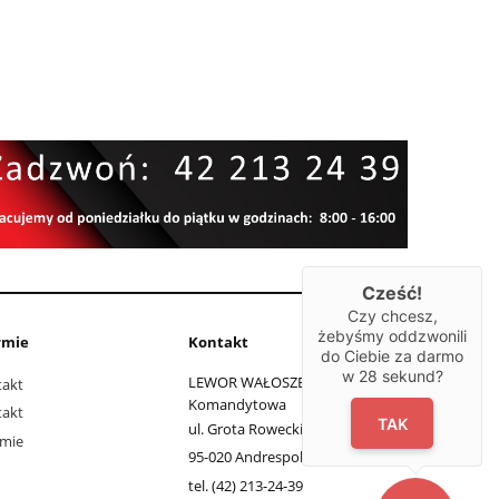
Cześć!
Czy chcesz,
żebyśmy oddzwonili
rmie
Kontakt
do Ciebie za darmo
w
28
sekund?
LEWOR WAŁOSZEK Spółka
takt
Komandytowa
takt
TAK
ul. Grota Roweckiego 11
rmie
95-020 Andrespol, łódzkie
tel. (42) 213-24-39