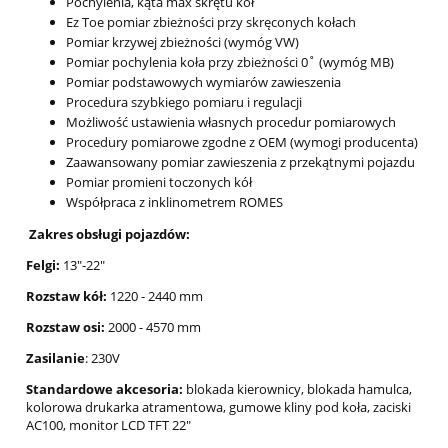
Pochylenia, kąta max skrętu kół
Ez Toe pomiar zbieżności przy skręconych kołach
Pomiar krzywej zbieżności (wymóg VW)
Pomiar pochylenia koła przy zbieżności 0˚ (wymóg MB)
Pomiar podstawowych wymiarów zawieszenia
Procedura szybkiego pomiaru i regulacji
Możliwość ustawienia własnych procedur pomiarowych
Procedury pomiarowe zgodne z OEM (wymogi producenta)
Zaawansowany pomiar zawieszenia z przekątnymi pojazdu
Pomiar promieni toczonych kół
Współpraca z inklinometrem ROMES
Zakres obsługi pojazdów:
Felgi:
13"-22"
Rozstaw kół:
1220 - 2440 mm
Rozstaw osi:
2000 - 4570 mm
Zasilanie
: 230V
Standardowe akcesoria:
blokada kierownicy, blokada hamulca,
kolorowa drukarka atramentowa, gumowe kliny pod koła, zaciski
AC100, monitor LCD TFT 22"