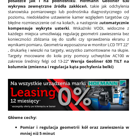
posadzce jak i na podnośniku
.
Hofmann Geoliner 630
wykrywa zewnętrzne źródła zakłóceń
, takie jak odchylenia
stanowiska pomiarowego lub podnośnika diagnostycznego od
poziomu, niedokładne ustawienie kamer względem targetów czy
błędne rozmieszczenie cel na kołach, a następnie a
utomatycznie
kompensuje wykryte usterki
. Wskaźniki VODI, widoczne z
każdego miejsca umożliwiają regulację geometrii zawieszenia bez
konieczności zbliżania się do szafki czy sprawdzenia ekranu z
wynikami pomiaru. Geometria wyposażona w monitor LCD TFT 22”
, drukarkę i wieszki na targety, wszystko zamontowane na słupie.
Targety mocowane do koła przy pomocy uchwytów AC100 w
zakresie średnicy felgi od 13-22’’
Wersja Geoliner 630 TILT na
kolumnie (zmienna i regulacja kąta pochylenia belki)
Główne cechy:
Pomiar i regulacja geometrii kół oraz zawieszenia w
mniej niż 5 minut