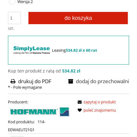
Wersja 2
do koszyka
szt.
Leasing
534.82 zł x 60 rat
Kup ten produkt z ratą od
534.82 zł
drukuj do PDF
dodaj do przechowalni
*
- Pole wymagane
Producent:
zapytaj o produkt
poleć znajomemu
Kod produktu:
114-
EEWAEU721G1