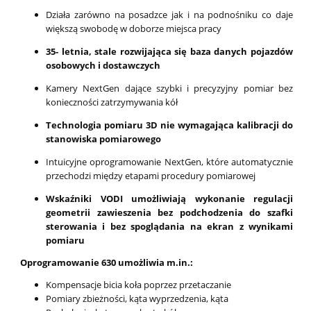
Działa zarówno na posadzce jak i na podnośniku co daje
większą swobodę w doborze miejsca pracy
35- letnia, stale rozwijająca się baza danych pojazdów
osobowych i dostawczych
Kamery NextGen dające szybki i precyzyjny pomiar bez
konieczności zatrzymywania kół
Technologia pomiaru 3D nie wymagająca kalibracji do
stanowiska pomiarowego
Intuicyjne oprogramowanie NextGen, które automatycznie
przechodzi między etapami procedury pomiarowej
Wskaźniki VODI umożliwiają wykonanie regulacji
geometrii zawieszenia bez podchodzenia do szafki
sterowania i bez spoglądania na ekran z wynikami
pomiaru
Oprogramowanie 630 umożliwia m.in.:
Kompensacje bicia koła poprzez przetaczanie
Pomiary zbieżności, kąta wyprzedzenia, kąta