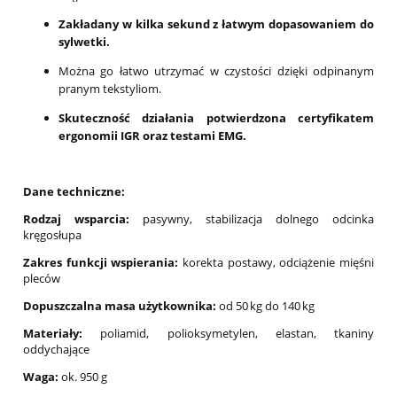
Zakładany w kilka sekund z łatwym dopasowaniem do
sylwetki.
Można go łatwo utrzymać w czystości dzięki odpinanym
pranym tekstyliom.
Skuteczność działania potwierdzona certyfikatem
ergonomii IGR oraz testami EMG.
Dane techniczne:
Rodzaj wsparcia:
pasywny, stabilizacja dolnego odcinka
kręgosłupa
Zakres funkcji wspierania:
korekta postawy, odciążenie mięśni
pleców
Dopuszczalna masa użytkownika:
od 50 kg do 140 kg
Materiały:
poliamid, polioksymetylen, elastan, tkaniny
oddychające
Waga:
ok. 950 g