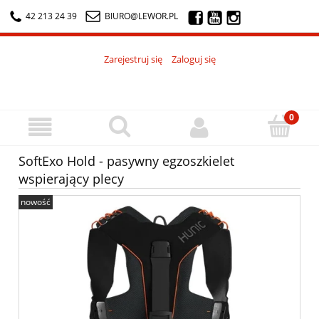
42 213 24 39
BIURO@LEWOR.PL
Zarejestruj się
Zaloguj się
SoftExo Hold - pasywny egzoszkielet
wspierający plecy
nowość