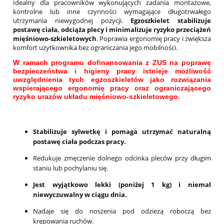
Idealny dla pracowników wykonujących zadania montażowe,
kontrolne lub inne czynności wymagające długotrwałego
utrzymania niewygodnej pozycji.
Egzoszkielet stabilizuje
postawę ciała, odciąża plecy i minimalizuje ryzyko przeciążeń
mięśniowo-szkieletowych
. Poprawia ergonomię pracy i zwiększa
komfort użytkownika bez ograniczania jego mobilności.
W ramach programu dofinansowania z ZUS na poprawę
bezpieczeństwa i higieny pracy istnieje możliwość
uwzględnienia tych egzoszkieletów jako rozwiązania
wspierającego ergonomię pracy oraz ograniczającego
ryzyko urazów układu mięśniowo-szkieletowego.
Stabilizuje sylwetkę i pomaga utrzymać naturalną
postawę ciała podczas pracy.
Redukuje zmęczenie dolnego odcinka pleców przy długim
staniu lub pochylaniu się.
Jest wyjątkowo lekki (poniżej 1 kg) i niemal
niewyczuwalny w ciągu dnia.
Nadaje się do noszenia pod odzieżą roboczą bez
krępowania ruchów.