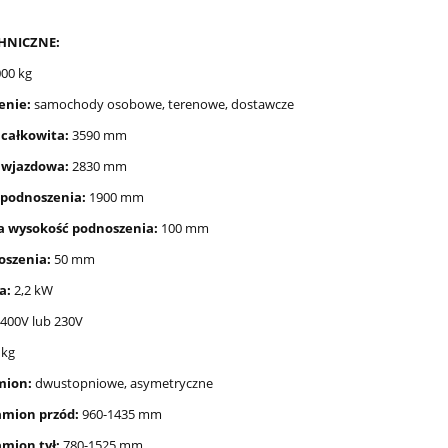
HNICZNE:
00 kg
enie:
samochody osobowe, terenowe, dostawcze
 całkowita:
3590 mm
 wjazdowa:
2830 mm
 podnoszenia:
1900 mm
 wysokość podnoszenia:
100 mm
oszenia:
50 mm
ka:
2,2 kW
400V lub 230V
 kg
mion:
dwustopniowe, asymetryczne
amion przód:
960-1435 mm
Wycinarka do wkładów
Wyciągarka elektryczna 
prawczych PSO HC 1000
HRW10000B 12V 10000l
amion tył:
780-1525 mm