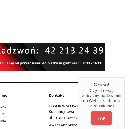
Cześć!
Czy chcesz,
rmie
Kontakt
żebyśmy oddzwonili
do Ciebie za darmo
LEWOR WAŁOSZEK Spółka
w
28
sekund?
takt
Komandytowa
takt
ul. Grota Roweckiego 11
TAK
rmie
95-020 Andrespol, łódzkie