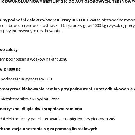
K DWUKOLUMNOWY BESTLIFT 240 DO AUT OSOBOWYCH, TERENOWYC
alny podnośnik elektro-hydrauliczny BESTLIFT 240
to niezawodne rozwi
osobowe, terenowe i dostawcze. Dzięki udźwigowi 4000 kg i wysokiej prec
t przy intensywnym użytkowaniu.
e zalety:
tem podnoszenia wózków na łańcuchu
wig 4000 kg
 podnoszenia wynoszący 50 s.
omatyczne blokowanie ramion przy podnoszeniu oraz odblokowanie 
niezależne siłowniki hydrauliczne
metryczne, długie dwu stopniowe ramiona
łni elektroniczny panel sterowania z napięciem bezpiecznym 24V
chronizacja unoszenia się za pomocą lin stalowych