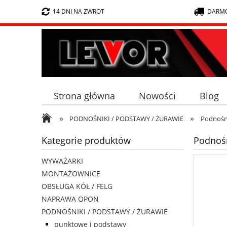
14 DNI NA ZWROT
DARMO
Strona główna
Nowości
Blog
»
»
PODNOŚNIKI / PODSTAWY / ŻURAWIE
Podnośn
Kategorie produktów
Podnoś
WYWAŻARKI
MONTAŻOWNICE
OBSŁUGA KÓŁ / FELG
NAPRAWA OPON
PODNOŚNIKI / PODSTAWY / ŻURAWIE
punktowe i podstawy