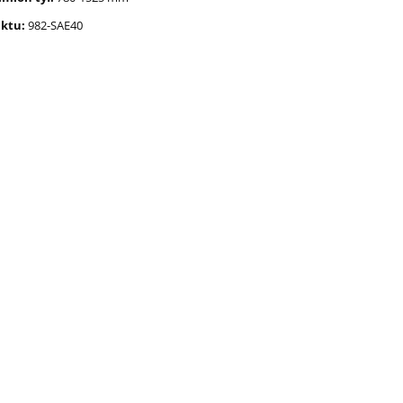
tony lina syntetyczna 26
uktu:
982-SAE40
3 999,00 zł
1 919,90 zł
4 244,00 zł
2 099,00 
Cena regularna:
Cena regularna:
do koszyka
powiadom o dostępnośc