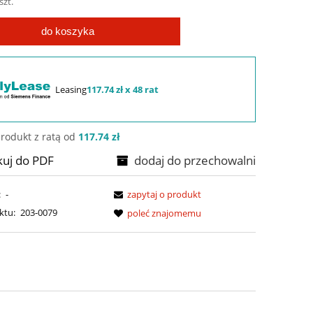
szt.
do koszyka
Leasing
117.74 zł x 48 rat
rodukt z ratą od
117.74 zł
kuj do PDF
dodaj do przechowalni
:
-
zapytaj o produkt
ktu:
203-0079
poleć znajomemu