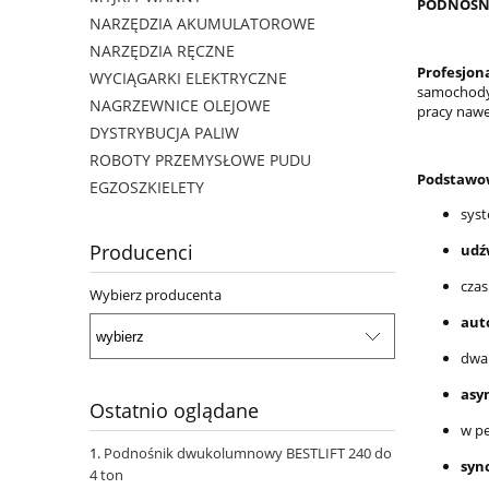
PODNOŚNI
NARZĘDZIA AKUMULATOROWE
NARZĘDZIA RĘCZNE
Profesjon
WYCIĄGARKI ELEKTRYCZNE
samochody 
NAGRZEWNICE OLEJOWE
pracy nawe
DYSTRYBUCJA PALIW
ROBOTY PRZEMYSŁOWE PUDU
Podstawow
EGZOSZKIELETY
sys
Producenci
udź
czas
Wybierz producenta
aut
dwa 
asy
Ostatnio oglądane
w pe
Podnośnik dwukolumnowy BESTLIFT 240 do
syn
4 ton