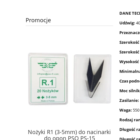
DANE TEC
Promocje
Udźwig:
40
Przeznacz
Szerokość
Szerokość
Wysokość
Minimalna
Czas podn
Moc silni
Zasilanie:
Waga:
550
Rodzaj ra
Długość r
 do nacinarki
Wyciągarka elektryczna X-BULL
O PS-15
HRW2500A 12V 2500lb 1,1 tony
na
Długość r