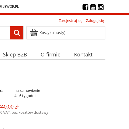
@LEWOR.PL
Zarejestruj się
Zaloguj się
Koszyk:
(pusty)
Sklep B2B
O firmie
Kontakt
ć:
na zamówienie
:
4 - 6 tygodni
840,00 zł
3% VAT, bez kosztów dostawy