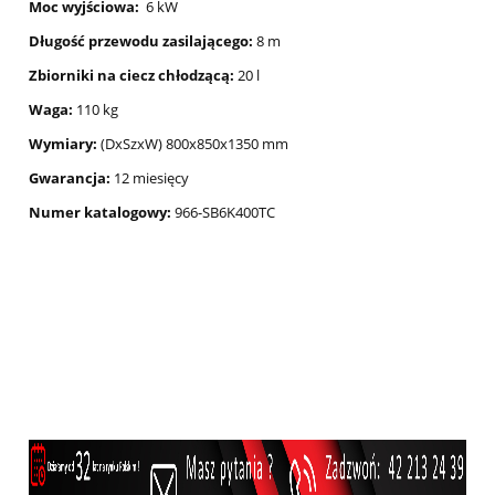
Moc wyjściowa:
6 kW
Długość przewodu zasilającego:
8 m
Zbiorniki na ciecz chłodzącą:
20 l
Waga:
110 kg
Wymiary:
(DxSzxW) 800x850x1350 mm
Gwarancja:
12 miesięcy
Numer katalogowy:
966-SB6K400TC