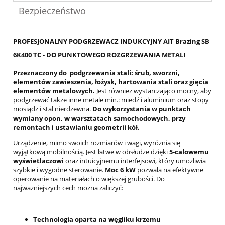
Bezpieczeństwo
PROFESJONALNY PODGRZEWACZ INDUKCYJNY
AIT Brazing SB
6K400 TC
- DO PUNKTOWEGO ROZGRZEWANIA METALI
Przeznaczony do podgrzewania stali: śrub, sworzni,
elementów zawieszenia, łożysk, hartowania stali oraz gięcia
elementów metalowych.
Jest również wystarczająco mocny, aby
podgrzewać także inne metale min.: miedź i aluminium oraz stopy
mosiądz i stal nierdzewna.
Do wykorzystania w punktach
wymiany opon, w warsztatach samochodowych, przy
remontach i ustawianiu geometrii kół.
Urządzenie, mimo swoich rozmiarów i wagi, wyróżnia się
wyjątkową mobilnością. Jest łatwe w obsłudze dzięki
5-calowemu
wyświetlaczowi
oraz intuicyjnemu interfejsowi, który umożliwia
szybkie i wygodne sterowanie.
Moc 6 kW
pozwala na efektywne
operowanie na materiałach o większej grubości. Do
najważniejszych cech można zaliczyć:
Technologia oparta na węgliku krzemu