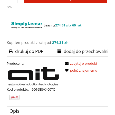
szt.
Leasing
274.31 zł x 60 rat
Kup ten produkt z ratą od
274.31 zł
drukuj do PDF
dodaj do przechowalni
Producent:
zapytaj o produkt
poleć znajomemu
Kod produktu:
966-SB6K400TC
Opis