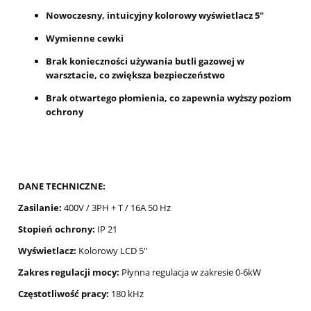
Nowoczesny, intuicyjny kolorowy wyświetlacz 5"
Wymienne cewki
Brak konieczności używania butli gazowej w
warsztacie, co zwiększa bezpieczeństwo
Brak otwartego płomienia, co zapewnia wyższy poziom
ochrony
DANE TECHNICZNE:
Zasilanie:
400V / 3PH + T / 16A 50 Hz
Stopień ochrony:
IP 21
Wyświetlacz:
Kolorowy LCD 5''
Zakres regulacji mocy:
Płynna regulacja w zakresie 0-6kW
Częstotliwość pracy:
180 kHz